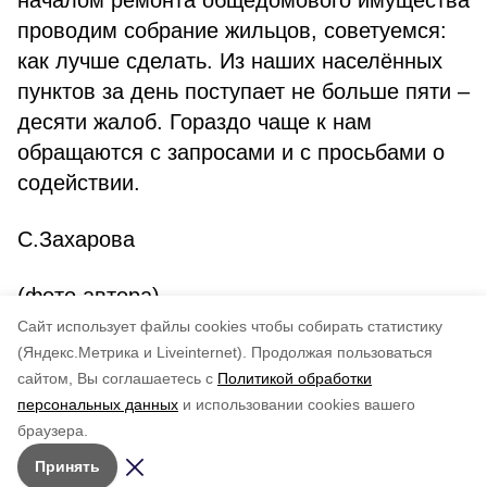
началом ремонта общедомового имущества
проводим собрание жильцов, советуемся:
как лучше сделать. Из наших населённых
пунктов за день поступает не больше пяти –
десяти жалоб. Гораздо чаще к нам
обращаются с запросами и с просьбами о
содействии.
С.Захарова
(фото автора)
Cайт использует файлы cookies чтобы собирать статистику
Авторы:
ADMIN admin
(Яндекс.Метрика и Liveinternet).
Продолжая пользоваться
сайтом, Вы соглашаетесь с
Политикой обработки
Понравилась статья?
персональных данных
и использовании cookies вашего
по оценке
3
пользователей
браузера.
5
4
3
2
1
Принять