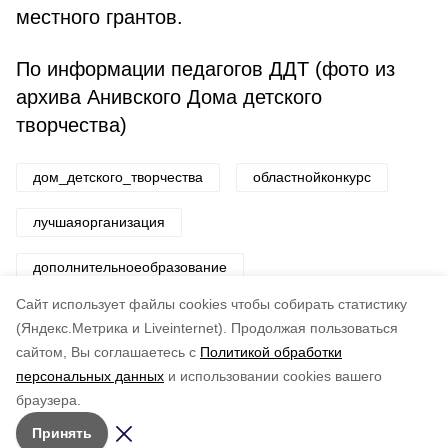
местного грантов.
По информации педагогов ДДТ (фото из
архива Анивского Дома детского
творчества)
дом_детского_творчества
областнойконкурс
лучшаяорганизация
дополнительноеобразование
Cайт использует файлы cookies чтобы собирать статистику
Авторы:
ADMIN admin
(Яндекс.Метрика и Liveinternet).
Продолжая пользоваться
сайтом, Вы соглашаетесь с
Политикой обработки
Понравилась статья?
персональных данных
и использовании cookies вашего
по оценке
4
пользователей
браузера.
5
4
3
2
1
Принять