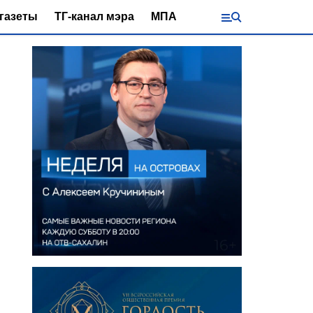
газеты
ТГ-канал мэра
МПА