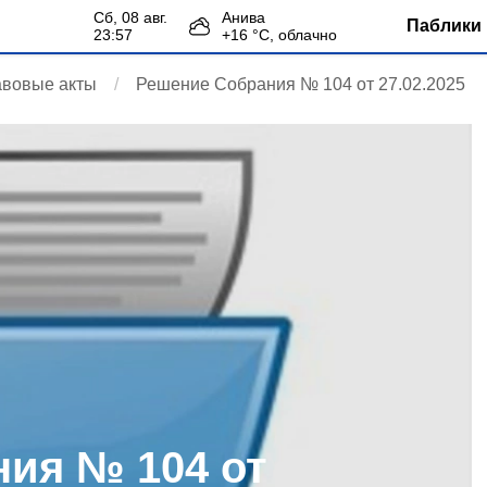
сб, 08 авг.
Анива
Паблики 
23:57
+
16
°С,
облачно
авовые акты
Решение Собрания № 104 от 27.02.2025
ия № 104 от