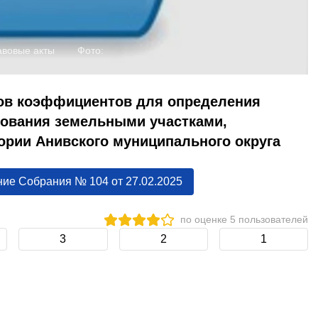
вовые акты
Фото:
ов коэффициентов для определения
зования земельными участками,
ории Анивского муниципального округа
ие Собрания № 104 от 27.02.2025
по оценке
5
пользователей
3
2
1