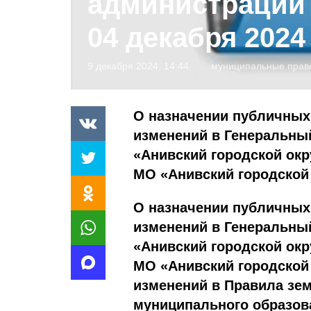
администрации 
04 декабря 2024 
9 декабря 2024, 14:44
муниципальные прав
О назначении публичных
изменений в Генеральны
«Анивский городской ок
МО «Анивский городской 
О назначении публичны
изменений в Генеральны
«Анивский городской ок
МО «Анивский городской 
изменений в Правила зе
муниципального образова