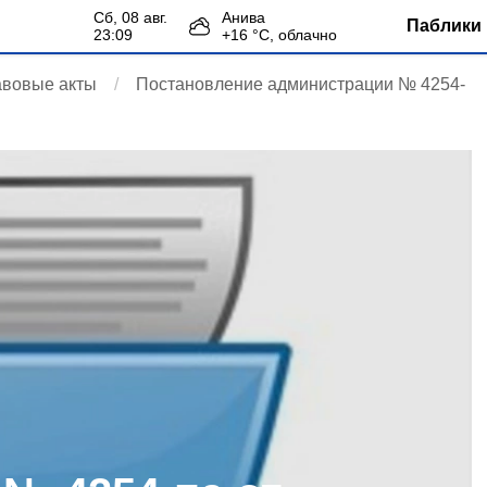
сб, 08 авг.
Анива
Паблики 
23:09
+
16
°С,
облачно
авовые акты
Постановление администрации № 4254-