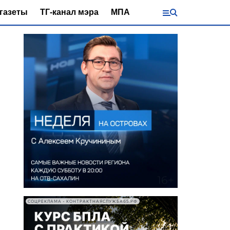
газеты
ТГ-канал мэра
МПА
СОЦРЕКЛАМА • КОНТРАКТНАЯСЛУЖБА65.РФ