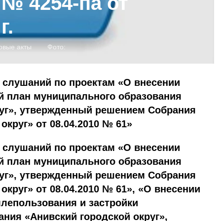
№ 4254-па от
г.
овые акты
Фото:
 слушаний по проектам «О внесении
й план муниципального образования
руг», утвержденный решением Собрания
округ» от 08.04.2010 № 61»
х слушаний
по проектам «О внесении
й план муниципального образования
руг», утвержденный решением Собрания
округ» от 08.04.2010 № 61», «О внесении
млепользования и застройки
ния «Анивский городской округ»,