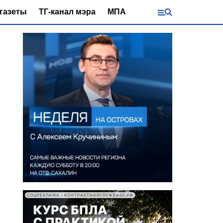
газеты
ТГ-канал мэра
МПА
СОЦРЕКЛАМА • КОНТРАКТНАЯСЛУЖБА65.РФ