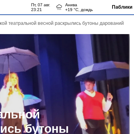
пт, 07 авг.
Анива
Паблики 
23:21
+
19
°С,
дождь
кой театральной весной раскрылись бутоны дарований
альной
ись бутоны