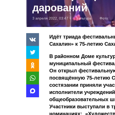
дарований
3 апреля 2022, 03:47
Культура
Фото:
Идёт триада фестивальн
Сахалин» к 75-летию Сах
В районном Доме культу
муниципальный фестивал
Он открыл фестивальную
посвящённую 75-летию С
состязании приняли уча
исполнители учреждений
общеобразовательных шко
Участники выступали в т
номинациях: «Художеств