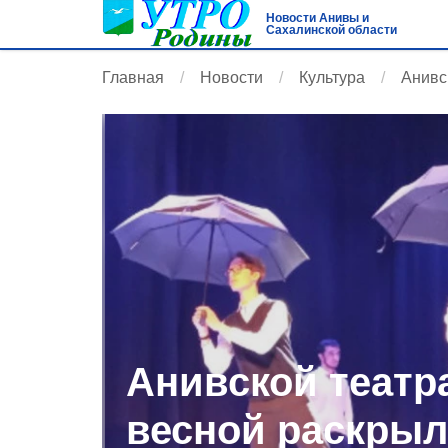
Новости Анивы и
Сахалинской области
Главная
Новости
Культура
Анивс
Анивской театр
весной раскрыл