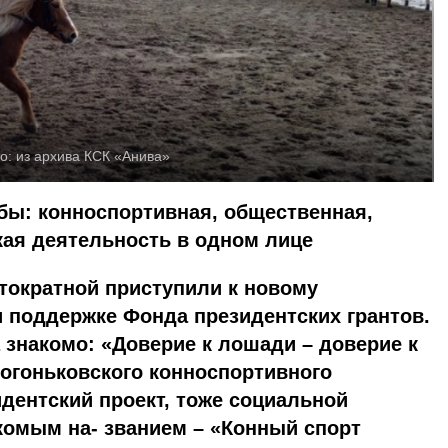
о:
из архива КСК «Анива»
бы: конноспортивная, общественная,
кая деятельность в одном лице
тократной приступили к новому
 поддержке Фонда президентских грантов.
 знакомо: «Доверие к лошади – доверие к
у огоньковского конноспортивного
дентский проект, тоже социальной
комым на- званием – «Конный спорт