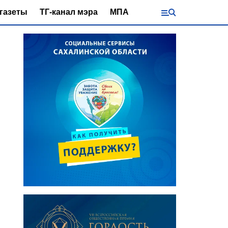
газеты
ТГ-канал мэра
МПА