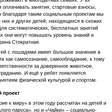
проживают в многодетных семьях. У их
 оплачивать занятия, стартовые взносы,
Но благодаря таким социальным проектам мы
них и других детей, находящихся в схожих
для систематических, бесплатных занятий
х они могут повышать уровень знаний и
рина Стократная.
тей с лошадями имеет большое значение в
в как самосознание, самообладание, к тому
ветственности за доверенное животное,
траданию. И ещё у ребят появляется
нятиям физической культурой и спортом.
й проект
ие к миру» в этом году рассчитан на детей и
Алого паруса», но и «Чайки» – социально-