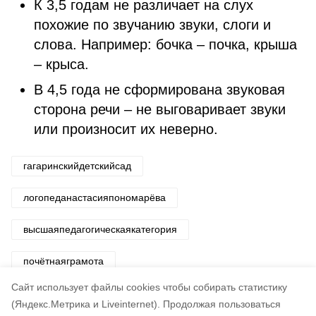
К 3,5 годам не различает на слух
похожие по звучанию звуки, слоги и
слова. Например: бочка – почка, крыша
– крыса.
В 4,5 года не сформирована звуковая
сторона речи – не выговаривает звуки
или произносит их неверно.
гагаринскийдетскийсад
логопеданастасияпономарёва
высшаяпедагогическаякатегория
почётнаяграмота
Cайт использует файлы cookies чтобы собирать статистику
Авторы:
Беседовал Иван Кулезин
(Яндекс.Метрика и Liveinternet).
Продолжая пользоваться