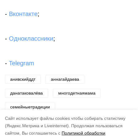
-
Вконтакте
;
-
Одноклассники
;
-
Telegram
анивскийддт
аннагайдаева
данатаковалёва
многодетнаямама
семейныетрадиции
Cайт использует файлы cookies чтобы собирать статистику
Авторы:
Светлана Захарова
(Яндекс.Метрика и Liveinternet).
Продолжая пользоваться
сайтом, Вы соглашаетесь с
Политикой обработки
Понравилась статья?