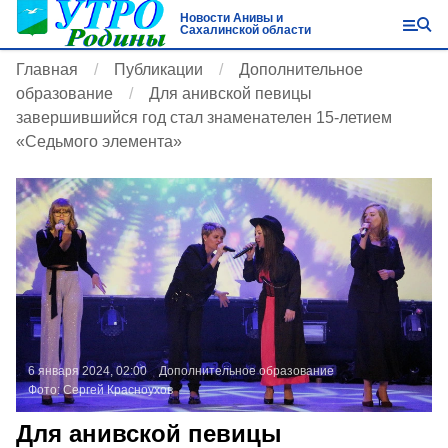
Новости Анивы и
Сахалинской области
Главная
Публикации
Дополнительное
образование
Для анивской певицы
завершившийся год стал знаменателен 15-летием
«Седьмого элемента»
6 января 2024, 02:00
Дополнительное образование
Фото:
Сергей Красноухов
Для анивской певицы