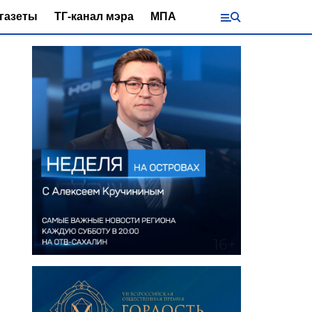
газеты
ТГ-канал мэра
МПА