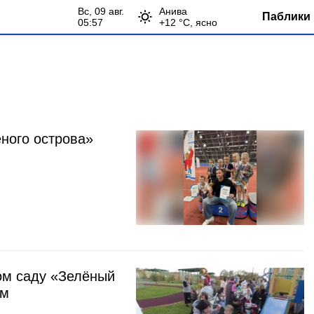
вс, 09 авг.
Анива
Паблики 
05:57
+
12
°С,
ясно
ного острова»
ом саду «Зелёный
ом