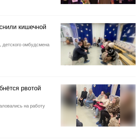
яснили кишечной
а, детского омбудсмена
бнётся рвотой
аловались на работу