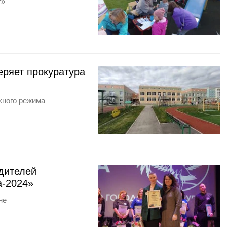
т»
еряет прокуратура
кного режима
дителей
а-2024»
не