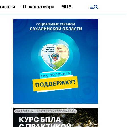
газеты
ТГ-канал мэра
МПА
СОЦРЕКЛАМА • КОНТРАКТНАЯСЛУЖБА65.РФ