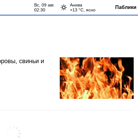
вс, 09 авг.
Анива
Паблики 
02:30
+
13
°С,
ясно
оровы, свиньи и