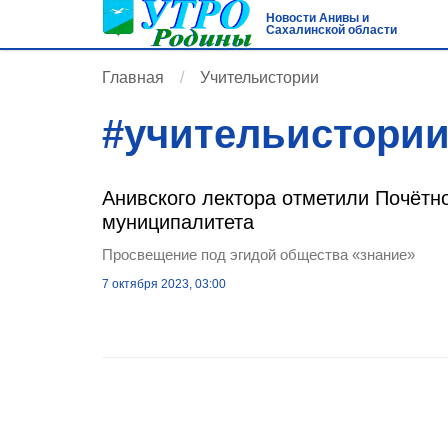
Новости Анивы и
Сахалинской области
Главная
Учительистории
#
учительистори
Анивского лектора отметили Почётн
муниципалитета
Просвещение под эгидой общества «знание»
7 октября 2023, 03:00