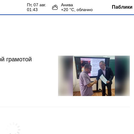
пт, 07 авг.
Анива
Паблики 
01:43
+
20
°С,
облачно
и
ой грамотой