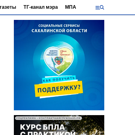
газеты
ТГ-канал мэра
МПА
СОЦРЕКЛАМА • КОНТРАКТНАЯСЛУЖБА65.РФ