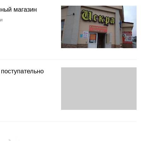
рный магазин
ти
 поступательно