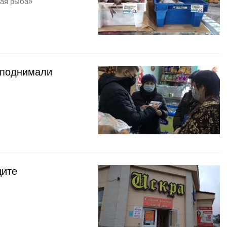
ная рыба»
 поднимали
ците