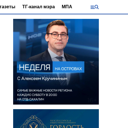
газеты
ТГ-канал мэра
МПА