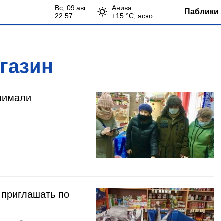
вс, 09 авг.
Анива
Паблики 
22:57
+
15
°С,
ясно
газин
днимали
 приглашать по