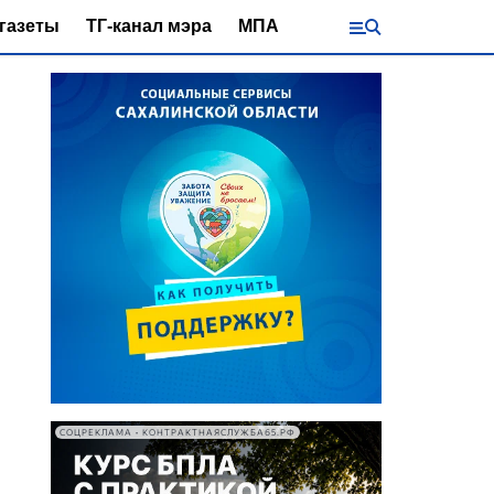
газеты
ТГ-канал мэра
МПА
СОЦРЕКЛАМА • КОНТРАКТНАЯСЛУЖБА65.РФ