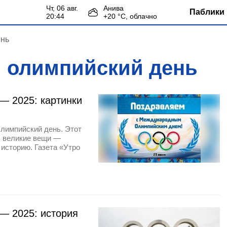
чт, 06 авг.
Анива
Паблики 
20:44
+
20
°С,
облачно
ень
 олимпийский день
 2025: картинки
лимпийский день. Этот
ь великие вещи —
 историю. Газета «Утро
— 2025: история