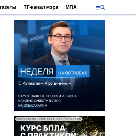
газеты
ТГ-канал мэра
МПА
СОЦРЕКЛАМА • КОНТРАКТНАЯСЛУЖБА65.РФ