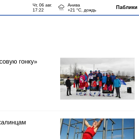
чт, 06 авг.
Анива
Паблики 
17:22
+
21
°С,
дождь
совую гонку»
ахалинцам