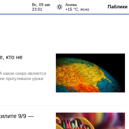
вс, 09 авг.
Анива
Паблики 
23:01
+
15
°С,
ясно
е, кто не
 какое озеро является
не прогуливали уроки
силите 9/9 —