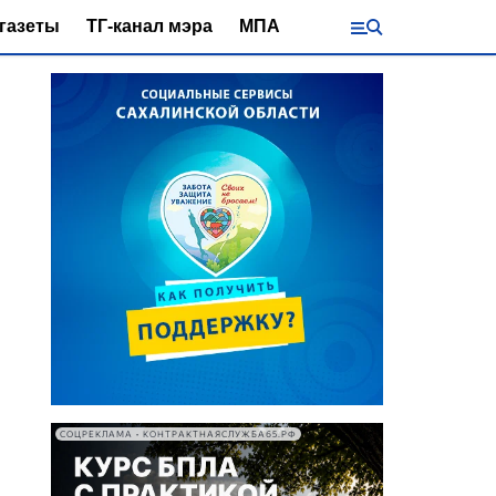
газеты
ТГ-канал мэра
МПА
СОЦРЕКЛАМА • КОНТРАКТНАЯСЛУЖБА65.РФ