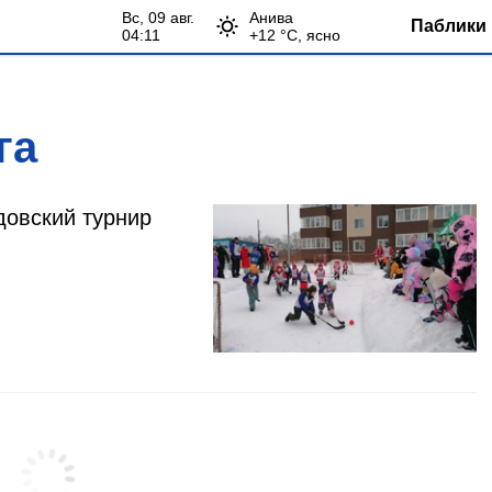
вс, 09 авг.
Анива
Паблики 
04:11
+
12
°С,
ясно
га
довский турнир