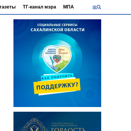
газеты
ТГ-канал мэра
МПА