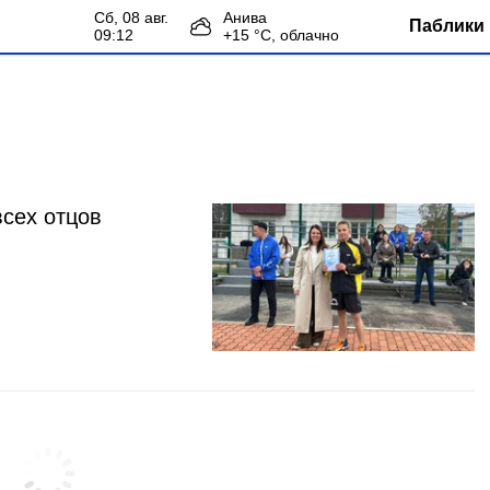
сб, 08 авг.
Анива
Паблики 
09:12
+
15
°С,
облачно
всех отцов