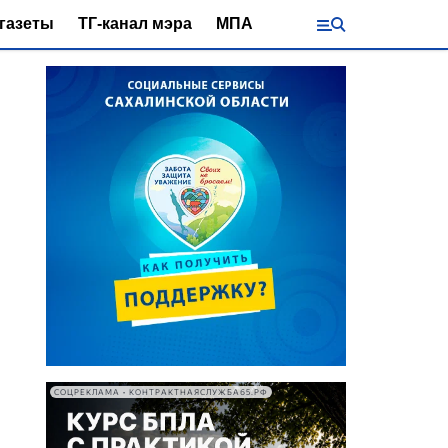
газеты
ТГ-канал мэра
МПА
СОЦРЕКЛАМА • КОНТРАКТНАЯСЛУЖБА65.РФ