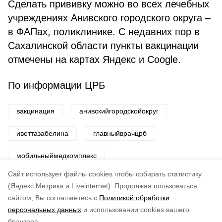
Сделать прививку можно во всех лечебных
учреждениях Анивского городского округа –
в ФАПах, поликлинике. С недавних пор в
Сахалинской области пункты вакцинации
отмечены на картах Яндекс и Coogle.
По информации ЦРБ
вакцинация
анивскийгородскойокруг
иветтазабелина
главныйврачцрб
мобильныймедкомплекс
Cайт использует файлы cookies чтобы собирать статистику
Авторы:
ADMIN admin
(Яндекс.Метрика и Liveinternet).
Продолжая пользоваться
сайтом, Вы соглашаетесь с
Политикой обработки
Понравилась статья?
персональных данных
и использовании cookies вашего
по оценке
3
пользователей
браузера.