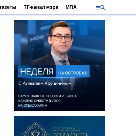
газеты
ТГ-канал мэра
МПА