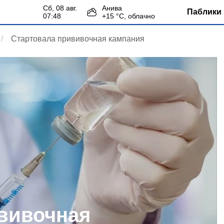
сб, 08 авг.
Анива
Паблики 
07:48
+
15
°С,
облачно
Стартовала прививочная кампания
вивочная