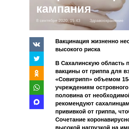
кампания
8 сентября 2020, 15:43
Здравоохранение
Вакцинация жизненно не
высокого риска
В Сахалинскую область 
вакцины от гриппа для в
«Совигрипп» объ­емом 15
учреждениям островного 
половина от необходимо
рекомендуют сахалинцам
прививкой от гриппа, чт
Сочетание коронавирусно
высокой нагрузкой на им