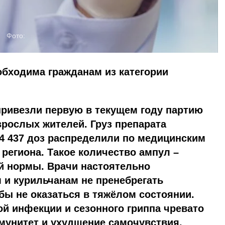
Фото:
обходима гражданам из категории
привезли первую в текущем году партию
зрослых жителей. Груз препарата
4 437 доз распределили по медицинским
региона. Такое количество ампул –
й нормы. Врачи настоятельно
 и курильчанам не пренебрегать
обы не оказаться в тяжёлом состоянии.
й инфекции и сезонного гриппа чревато
мунитет и ухудшение самочувствия.