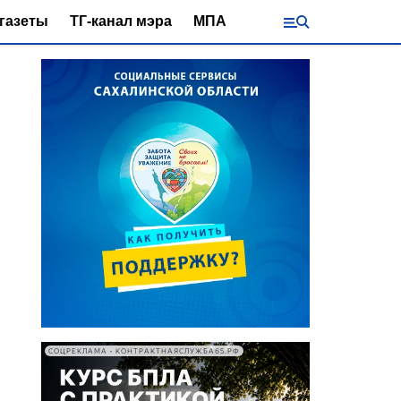
газеты
ТГ-канал мэра
МПА
СОЦРЕКЛАМА • КОНТРАКТНАЯСЛУЖБА65.РФ