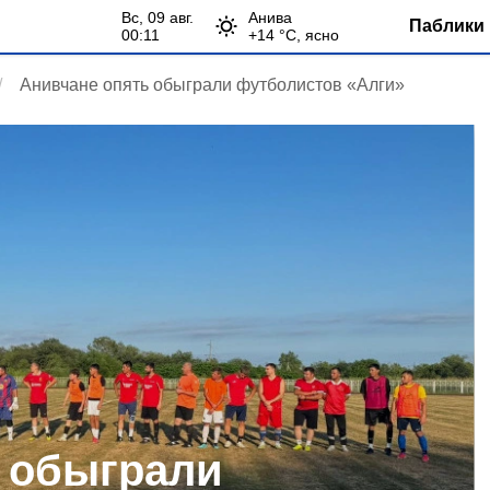
вс, 09 авг.
Анива
Паблики 
00:11
+
14
°С,
ясно
Анивчане опять обыграли футболистов «Алги»
 обыграли