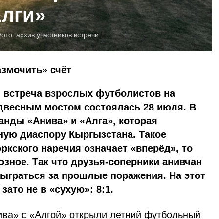
Алги»
Фото:
архив участников встречи
азмочить» счёт
 встреча взрослых футболистов на
одвесным мостом состоялась 28 июля. В
анды «Анива» и «Алга», которая
ную диаспору Кыргызстана. Такое
ркского наречия означает «вперёд», то
озное. Так что друзья-соперники анивчан
ыграться за прошлые поражения. На этот
зато не в «сухую»: 8:1.
ива» с «Алгой» открыли летний футбольный