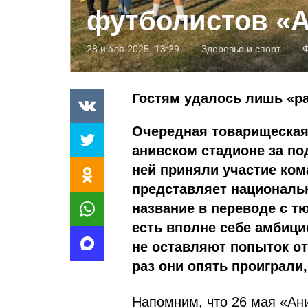
футболистов «
28 июля 2025, 13:29
Здоровье и спорт
Гостям удалось лишь «р
Очередная товарищеская
анивском стадионе за п
ней приняли участие ком
представляет националь
название в переводе с тю
есть вполне себе амбици
не оставляют попыток от
раз они опять проиграли, 
Напомним, что 26 мая «Ан