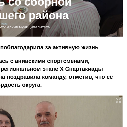
ь со сборной
шего района
ото:
архив муниципалитета
 поблагодарила за активную жизнь
ась с анивскими спортсменами,
 региональном этапе X Спартакиады
на поздравила команду, отметив, что её
рдость округа.