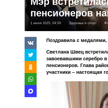
Мэр встретилас
пенсионеров на
1 июня 2025, 04:59
Здоровье и спорт
Ф
Поздравила с медалями,
Светлана Швец встретил
завоевавшими серебро в
пенсионеров. Глава райо
участники – настоящая го