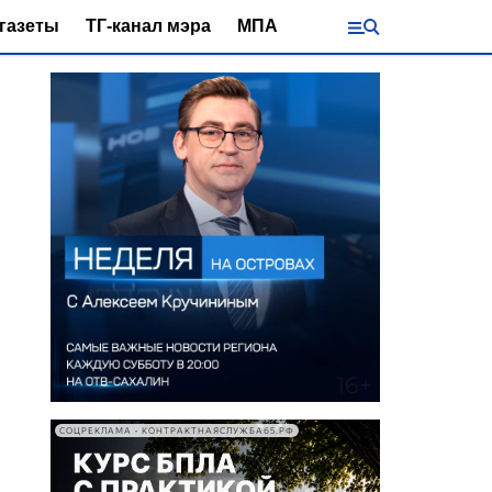
газеты
ТГ-канал мэра
МПА
СОЦРЕКЛАМА • КОНТРАКТНАЯСЛУЖБА65.РФ