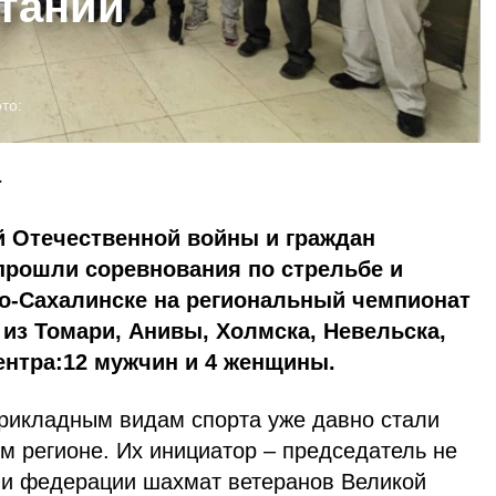
етании
то:
т
й Отечественной войны и граждан
прошли соревнования по стрельбе и
о-Сахалинске на региональный чемпионат
 из Томари, Анивы, Холмска, Невельска,
ентра:12 мужчин и 4 женщины.
рикладным видам спорта уже давно стали
м регионе. Их инициатор – председатель не
ии федерации шахмат ветеранов Великой