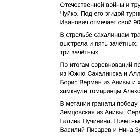
Отечественной войны и тр
Чуйко. Под его эгидой турн
Иванович отмечает свой 9
В стрельбе сахалинцам тр
выстрела и пять зачётных.
три зачётных.
По итогам соревнований п
из Южно-Сахалинска и Алл
Борис Верман из Анивы и 
замкнули томаринцы Алекс
В метании гранаты победу
Земцовская из Анивы. Сер
Галина Пучинина. Почётны
Василий Писарев и Нина З