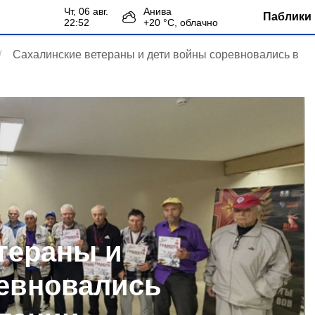
чт, 06 авг.
Анива
Паблики 
22:52
+
20
°С,
облачно
Сахалинские ветераны и дети войны соревновались в
тераны и
евновались