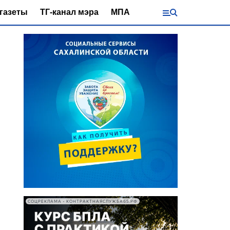
газеты
ТГ-канал мэра
МПА
СОЦРЕКЛАМА • КОНТРАКТНАЯСЛУЖБА65.РФ