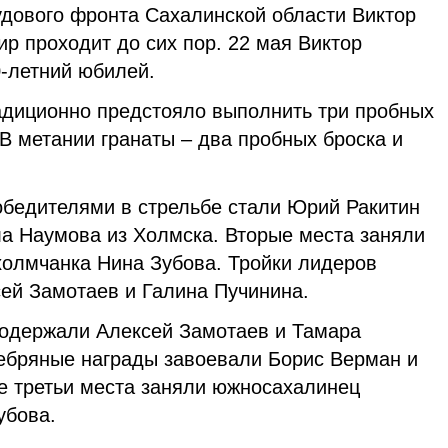
удового фронта Сахалинской области Виктор
ир проходит до сих пор. 22 мая Виктор
0-летний юбилей.
адиционно предстояло выполнить три пробных
 В метании гранаты – два пробных броска и
обедителями в стрельбе стали Юрий Ракитин
а Наумова из Холмска. Вторые места заняли
холмчанка Нина Зубова. Тройки лидеров
ей Замотаев и Галина Пучинина.
 одержали Алексей Замотаев и Тамара
ебряные награды завоевали Борис Верман и
е третьи места заняли южносахалинец
убова.