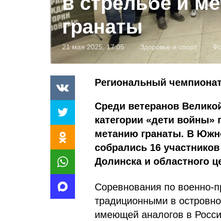
в стрельбе и м
гранаты
21 мая 2025, 17:05
Здоровье и спорт
Фо
Региональный чемпиона
Среди ветеранов Велико
категории «дети войны» 
метанию гранаты. В Южн
собрались 16 участников
Долинска и областного ц
Соревнования по военно-п
традиционными в островно
имеющей аналогов в Росс