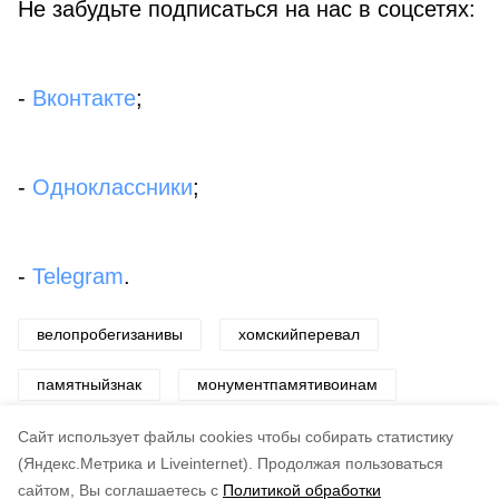
Не забудьте подписаться на нас в соцсетях:
-
Вконтакте
;
-
Одноклассники
;
-
Telegram
.
велопробегизанивы
хомскийперевал
памятныйзнак
монументпамятивоинам
победанадмилитаристскойяпонией
Cайт использует файлы cookies чтобы собирать статистику
(Яндекс.Метрика и Liveinternet).
Продолжая пользоваться
сайтом, Вы соглашаетесь с
Политикой обработки