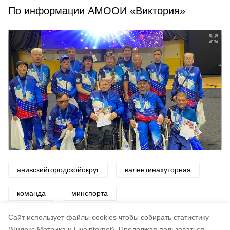
По информации АМООИ «Виктория»
анивскийгородскойокруг
валентинахуторная
команда
минспорта
спартакиадаинвалидов
Cайт использует файлы cookies чтобы собирать статистику
(Яндекс.Метрика и Liveinternet).
Продолжая пользоваться