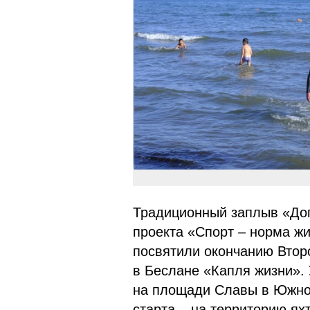
Традиционный заплыв «Доп
проекта «Спорт – норма жи
посвятили окончанию Второ
в Беслане «Капля жизни».
на площади Славы в Южно-
старта – на территорию я