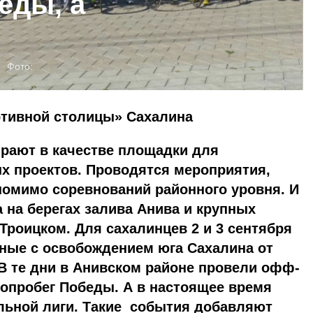
еды, а
Фото:
ртивной столицы» Сахалина
ирают в качестве площадки для
х проектов. Проводятся мероприятия,
помимо соревнований районного уровня. И
а на берегах залива Анива и крупных
роицком. Для сахалинцев 2 и 3 сентября
нные с освобождением юга Сахалина от
В те дни в Анивском районе провели офф-
лопробег Победы. А в настоящее время
льной лиги. Такие события добавляют