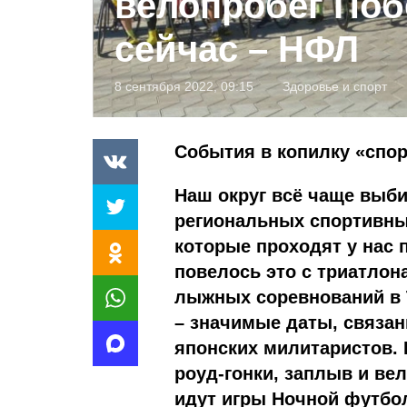
велопробег Поб
сейчас – НФЛ
8 сентября 2022, 09:15
Здоровье и спорт
События в копилку «спо
Наш округ всё чаще выб
региональных спортивны
которые проходят у нас 
повелось это с триатлон
лыжных соревнований в Т
– значимые даты, связа
японских милитаристов. 
роуд-гонки, заплыв и ве
идут игры Ночной футбо