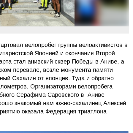
тартовал велопробег группы велоактивистов в
итаристской Японией и окончания Второй
рта стал анивский сквер Победы в Аниве, а
ком перевале, возле монумента памяти
ый Сахалин от японцев. Туда и обратно
илометров. Организаторами велопробега –
бного Серафима Саровского в Аниве
рошо знакомый нам южно-сахалинец Алексей
риятию оказала Федерация триатлона