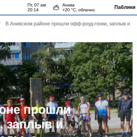
пт, 07 авг.
Анива
Паблики 
20:14
+
20
°С,
облачно
В Анивском районе прошли офф-роуд-гонки, заплыв и
йоне прошли
, заплыв и