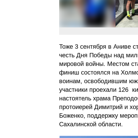
Тоже 3 сентября в Аниве с
честь Дня Победы над мил
мировой войны. Местом ста
финиш состоялся на Холмс
воинам, освободившим южн
участники проехали 126 к
настоятель храма Преподо
протоиерей Димитрий и хо
Боженко, поддержку мероп
Сахалинской области.