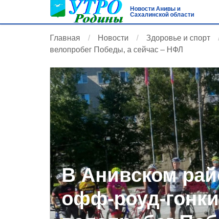
Новости Анивы и
Сахалинской области
Главная
Новости
Здоровье и спорт
велопробег Победы, а сейчас – НФЛ
В Анивском ра
офф-роуд-гонки