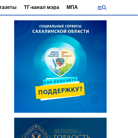
газеты
ТГ-канал мэра
МПА