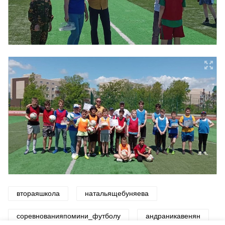
втораяшкола
натальящебуняева
соревнованияпомини_футболу
андраникавенян