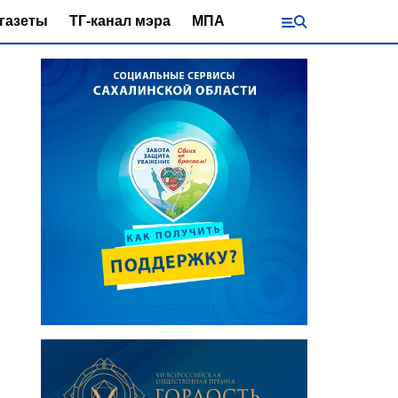
газеты
ТГ-канал мэра
МПА