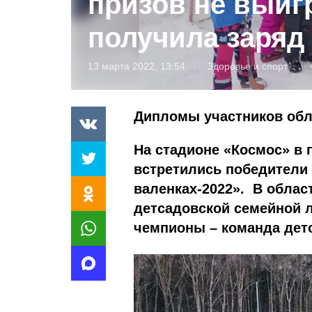
призов не выиг
получила заряд
13 марта 2022, 13:54
Здоровье и спорт
Дипломы участников обл
На стадионе «Космос» в п
встретились победители
валенках-2022». В обла
детсадовской семейной л
чемпионы – команда детс