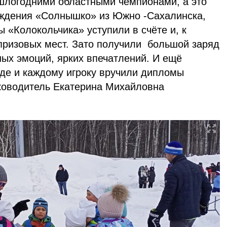
шлогодними областными чемпионами, а это
еждения «Солнышко» из Южно -Сахалинска,
ы «Колокольчика» уступили в счёте и, к
призовых мест. Зато получили большой заряд
ных эмоций, ярких впечатлений. И ещё
де и каждому игроку вручили дипломы
ководитель Екатерина Михайловна