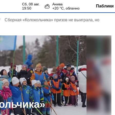
сб, 08 авг.
Анива
Паблики 
19:50
+
20
°С,
облачно
Сборная «Колокольчика» призов не выиграла, но
ольчика»