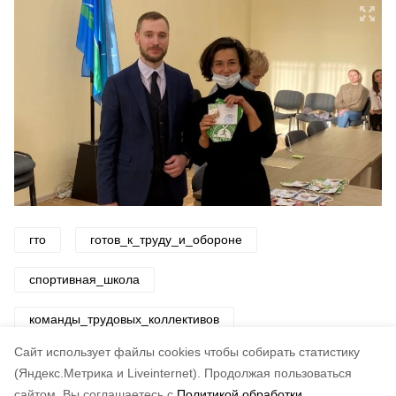
гто
готов_к_труду_и_обороне
спортивная_школа
команды_трудовых_коллективов
Cайт использует файлы cookies чтобы собирать статистику
Авторы:
ADMIN admin
(Яндекс.Метрика и Liveinternet).
Продолжая пользоваться
сайтом, Вы соглашаетесь с
Политикой обработки