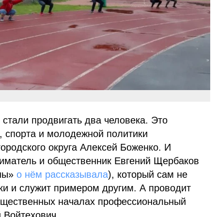
 стали продвигать два человека. Это
, спорта и молодежной политики
ородского округа Алексей Боженко. И
ниматель и общественник Евгений Щербаков
ины»
о нём рассказывала
), который сам не
ки и служит примером другим. А проводит
бщественных началах профессиональный
 Войтехович.