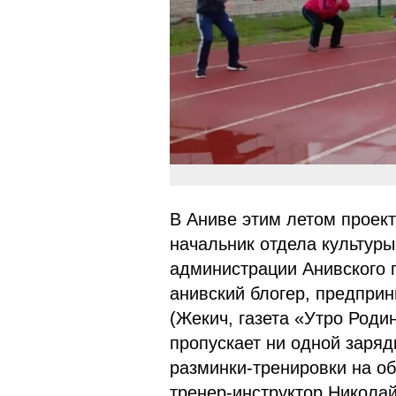
В Аниве этим летом проект
начальник отдела культуры
администрации Анивского г
анивский блогер, предпри
(Жекич, газета «Утро Род
пропускает ни одной заряд
разминки-тренировки на о
тренер-инструктор Николай