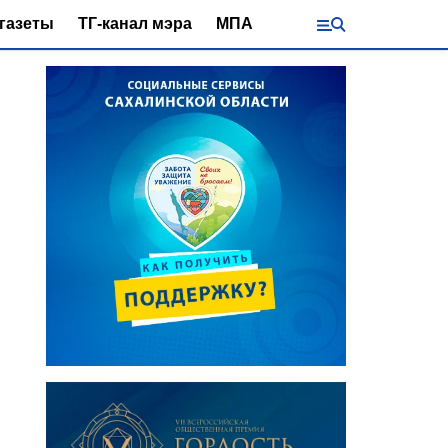
газеты
ТГ-канал мэра
МПА