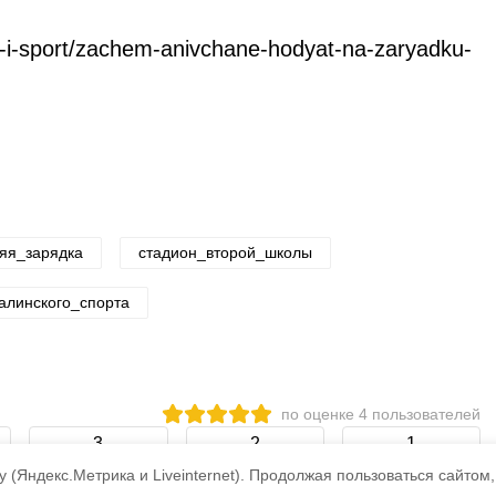
ye-i-sport/zachem-anivchane-hodyat-na-zaryadku-
яя_зарядка
стадион_второй_школы
алинского_спорта
по оценке
4
пользователей
3
2
1
 (Яндекс.Метрика и Liveinternet).
Продолжая пользоваться сайтом,