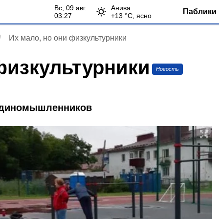
вс, 09 авг.
Анива
Паблики 
03:27
+
13
°С,
ясно
Их мало, но они физкультурники
 физкультурники
Новость
единомышленников