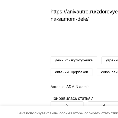
https://anivautro.ru/zdorov
na-samom-dele/
день_физкультурника
утренн
евгений_щербаков
союз_сах
Авторы:
ADMIN admin
Понравилась статья?
5
4
Cайт использует файлы cookies чтобы собирать статистику