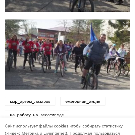
мэр_артём_лазарев
ежегодная_акция
на_работу_на_велосипеде
Cайт использует файлы cookies чтобы собирать статистику
Авторы:
ADMIN admin
(Яндекс.Метрика и Liveinternet).
Продолжая пользоваться