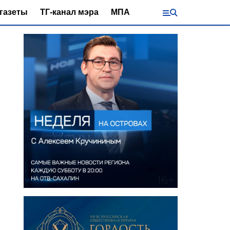
газеты
ТГ-канал мэра
МПА