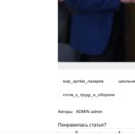
мэр_артём_лазарев
школьни
готов_к_труду_и_обороне
Авторы:
ADMIN admin
Понравилась статья?
5
4