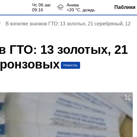
чт, 06 авг.
Анива
Паблики 
09:16
+
20
°С,
дождь
В копилке значков ГТО: 13 золотых, 21 серебряный, 12
в ГТО: 13 золотых, 21
бронзовых
Новость