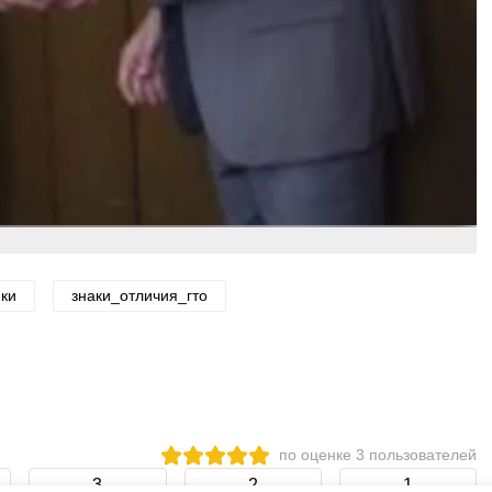
ки
знаки_отличия_гто
по оценке
3
пользователей
3
2
1