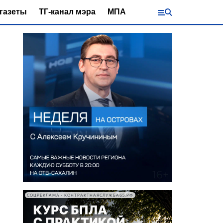
газеты
ТГ-канал мэра
МПА
СОЦРЕКЛАМА • КОНТРАКТНАЯСЛУЖБА65.РФ