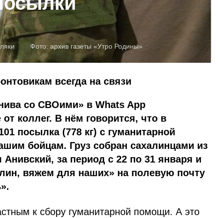
 посылки
ляки
Фото:
архив газеты «Утро Родины»
онтовикам всегда на связи
нива со СВОими» в Whats App
от коллег. В нём говорится, что в
01 посылка (778 кг) с гуманитарной
ашим бойцам. Груз собран сахалинцами из
Анивский, за период с 22 по 31 января и
лин, вяжем для наших» на полевую почту
».
астным к сбору гуманитарной помощи. А это