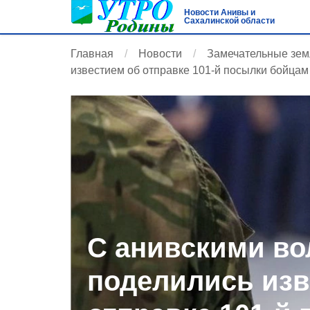
Новости Анивы и
Сахалинской области
Главная
Новости
Замечательные зем
известием об отправке 101-й посылки бойцам
С анивскими в
поделились изв