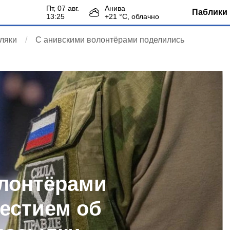
пт, 07 авг.
Анива
Паблики 
13:25
+
21
°С,
облачно
ляки
С анивскими волонтёрами поделились
олонтёрами
естием об