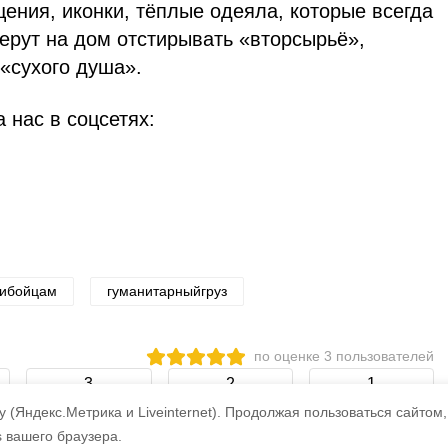
щения, иконки, тёплые одеяла, которые всегда
ерут на дом отстирывать «вторсырьё»,
«сухого душа».
 нас в соцсетях:
кибойцам
гуманитарныйгруз
по оценке
3
пользователей
3
2
1
 (Яндекс.Метрика и Liveinternet).
Продолжая пользоваться сайтом,
s вашего браузера.