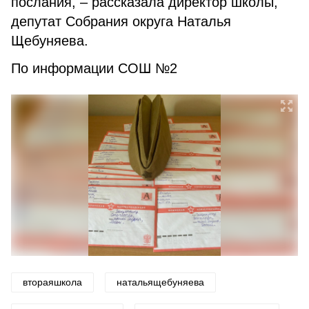
послания, – рассказала директор школы,
депутат Собрания округа Наталья
Щебуняева.
По информации СОШ №2
втораяшкола
натальящебуняева