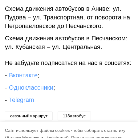
Схема движения автобусов в Ани­ве: ул.
Пудова – ул. Транспортная, от поворота на
Петропавловское до Пес­чанского.
Схема движения автобусов в Пес­чанском:
ул. Кубанская – ул. Центральная.
Не забудьте подписаться на нас в соцсетях:
-
Вконтакте
;
-
Одноклассники
;
-
Telegram
сезонныймаршрут
113автобус
анивскийпляж
Cайт использует файлы cookies чтобы собирать статистику
(Яндекс.Метрика и Liveinternet).
Продолжая пользоваться