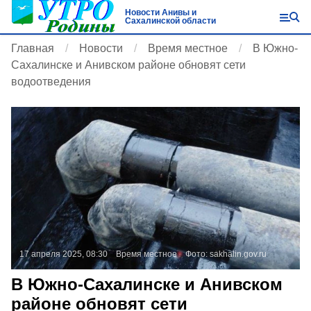
Новости Анивы и
Сахалинской области
Главная
Новости
Время местное
В Южно-
Сахалинске и Анивском районе обновят сети
водоотведения
17 апреля 2025, 08:30
Время местное
Фото:
sakhalin.gov.ru
В Южно-Сахалинске и Анивском
районе обновят сети