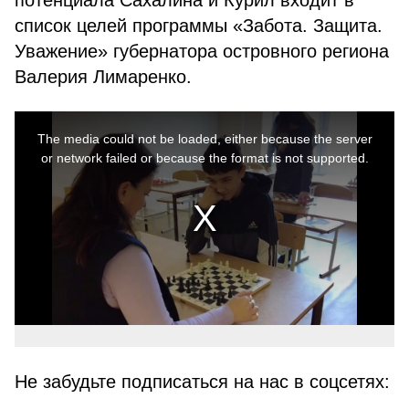
потенциала Сахалина и Курил входит в
список целей программы «Забота. Защита.
Уважение» губернатора островного региона
Валерия Лимаренко.
This
is
a
The media could not be loaded, either because the server
modal
window.
or network failed or because the format is not supported.
Не забудьте подписаться на нас в соцсетях: