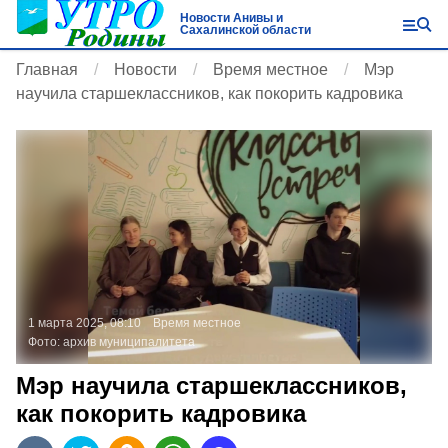
Новости Анивы и
Сахалинской области
Главная
Новости
Время местное
Мэр
научила старшеклассников, как покорить кадровика
1 марта 2025, 08:10
Время местное
Фото:
архив муниципалитета
Мэр научила старшеклассников,
как покорить кадровика