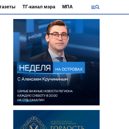
газеты
ТГ-канал мэра
МПА