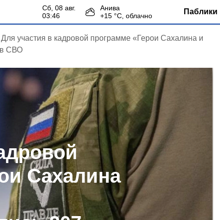
сб, 08 авг.
Анива
Паблики 
03:46
+
15
°С,
облачно
Для участия в кадровой программе «Герои Сахалина и
ов СВО
кадровой
ои Сахалина