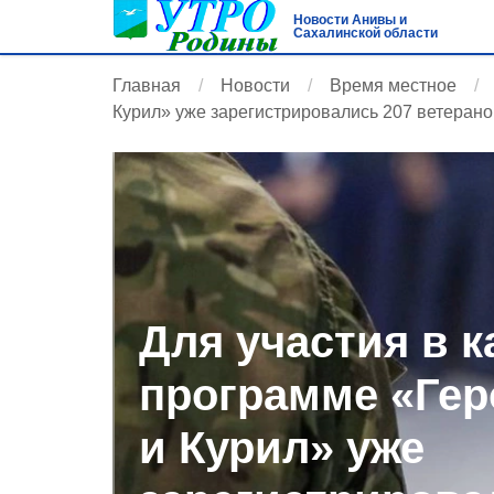
Новости Анивы и
Сахалинской области
Главная
Новости
Время местное
Курил» уже зарегистрировались 207 ветеран
Для участия в 
программе «Гер
и Курил» уже