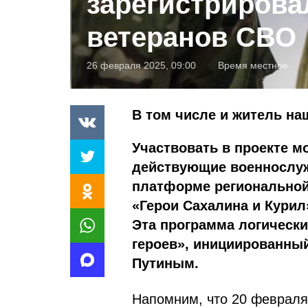
зарегистрирова
ветеранов СВО
26 февраля 2025, 09:00
Время местное
В том числе и житель на
Участвовать в проекте м
действующие военнослужа
платформе региональной
«Герои Сахалина и Курил
Эта программа логическ
героев», инициированны
Путиным.
Напомним, что 20 февраля