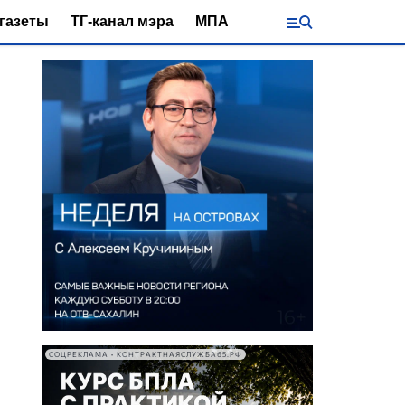
газеты
ТГ-канал мэра
МПА
СОЦРЕКЛАМА • КОНТРАКТНАЯСЛУЖБА65.РФ