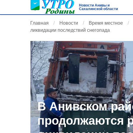
Новости Анивы и
Сахалинской области
Главная
Новости
Время местное
ликвидации последствий снегопада
В Анивском рай
продолжаются 