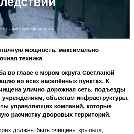
следствий
ото:
архив муниципалитета
 полную мощность, максимально
очная техника
а во главе с мэром округа Светланой
цию во всех населённых пунктах. К
чищена улично-дорожная сеть, подъезды
 учреждениям, объектам инфраструктуры.
оты управляющих компаний, которые
ную расчистку дворовых территорий.
ворах должны быть очищены крыльца,