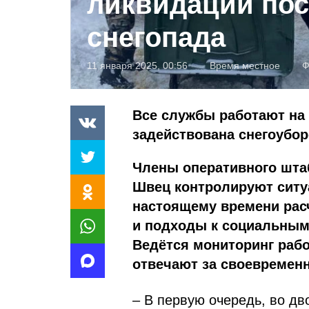
ликвидации по
снегопада
11 января 2025, 00:56
Время местное
Ф
Все службы работают на
задействована снегоубор
Члены оперативного штаб
Швец контролируют ситуа
настоящему времени рас
и подходы к социальным
Ведётся мониторинг раб
отвечают за своевремен
– В первую очередь, во д