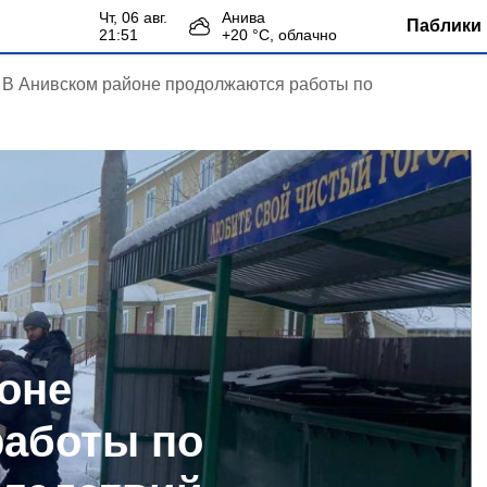
чт, 06 авг.
Анива
Паблики 
21:51
+
20
°С,
облачно
В Анивском районе продолжаются работы по
оне
работы по