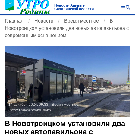
Новости Анивы и
Сахалинской области
Главная
Новости
Время местное
В
Новотроицком установили два новых автопавильона с
современным оснащением
14 декабря 2024, 09:33
Время местное
Фото:
t.me/mintrans_sakh
В Новотроицком установили два
новых автопавильона с