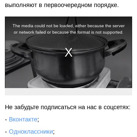
выполняют в первоочередном порядке.
This
is
a
The media could not be loaded, either because the server
modal
window.
or network failed or because the format is not supported.
Не забудьте подписаться на нас в соцсетях:
-
Вконтакте
;
-
Одноклассники
;