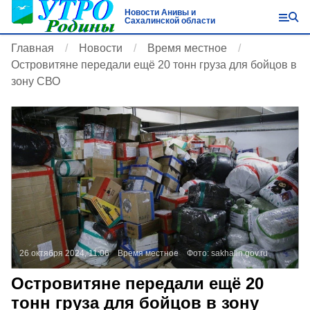
Новости Анивы и
Сахалинской области
Главная
Новости
Время местное
Островитяне передали ещё 20 тонн груза для бойцов в
зону СВО
26 октября 2024, 11:06
Время местное
Фото:
sakhalin.gov.ru
Островитяне передали ещё 20
тонн груза для бойцов в зону