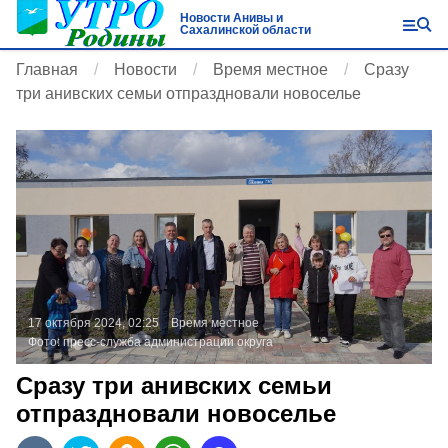
Новости Анивы и
Сахалинской области
Главная
Новости
Время местное
Сразу
три анивских семьи отпраздновали новоселье
17 октября 2024, 02:25
Время местное
Фото:
пресс-служба администрации округа
Сразу три анивских семьи
отпраздновали новоселье