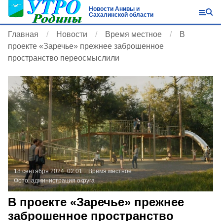
Новости Анивы и
Сахалинской области
Главная
Новости
Время местное
В
проекте «Заречье» прежнее заброшенное
пространство переосмыслили
18 сентября 2024, 02:01
Время местное
Фото:
администрация округа
В проекте «Заречье» прежнее
заброшенное пространство