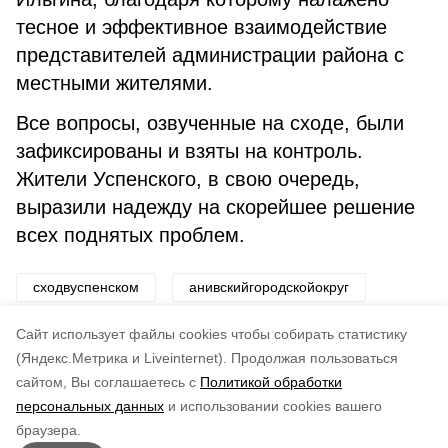
тесное и эффективное взаимодействие
представителей администрации района с
местными жителями.
Все вопросы, озвученные на сходе, были
зафиксированы и взяты на контроль.
Жители Успенского, в свою очередь,
выразили надежду на скорейшее решение
всех поднятых проблем.
сходвуспенском
анивскийгородскойокруг
мэрсветланашвец
Cайт использует файлы cookies чтобы собирать статистику
(Яндекс.Метрика и Liveinternet).
Продолжая пользоваться
сайтом, Вы соглашаетесь с
Политикой обработки
Понравилась статья?
персональных данных
и использовании cookies вашего
по оценке
5
пользователей
браузера.
5
4
3
2
1