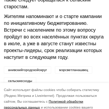
старостам.
Жителям напоминают и о старте кампании
по инициативному бюджетированию.
Встречи с населением по этому вопросу
пройдут во всех населённых пунктах округа
в июле, а уже в августе станут известны
проекты-лидеры, срок реализации которых
наступит в следующем году.
анивскийгородскойокруг
мэрсветланашвец
сельскиесходы
Cайт использует файлы cookies чтобы собирать статистику
Авторы:
Ирина Спиридонова
(Яндекс.Метрика и Liveinternet).
Продолжая пользоваться
сайтом, Вы соглашаетесь с
Политикой обработки
Понравилась статья?
персональных данных
и использовании cookies вашего