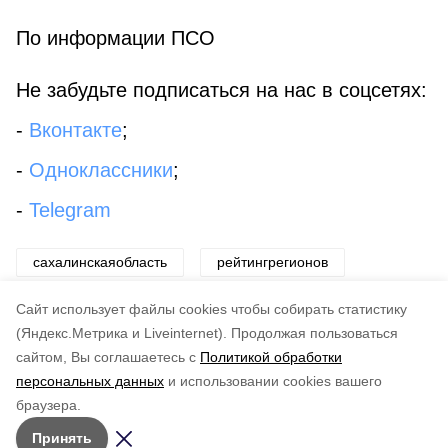
По информации ПСО
Не забудьте подписаться на нас в соцсетях:
-
Вконтакте
;
-
Одноклассники
;
-
Telegram
сахалинскаяобласть
рейтингрегионов
благополучниеграждан
Cайт использует файлы cookies чтобы собирать статистику
(Яндекс.Метрика и Liveinternet).
Продолжая пользоваться
сайтом, Вы соглашаетесь с
Политикой обработки
Понравилась статья?
персональных данных
и использовании cookies вашего
по оценке
3
пользователей
браузера.
5
4
3
2
1
Принять