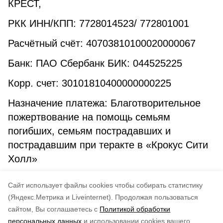
КРЕСТ,
РКК ИНН/КПП: 7728014523/ 772801001
Расчётный счёт: 40703810100020000067
Банк: ПАО Сбербанк БИК: 044525225
Корр. счет: 30101810400000000225
Назначение платежа: Благотворительное
пожертвование на помощь семьям
погибших, семьям пострадавших и
пострадавшим при теракте в «Крокус Сити
Холл»
Вся информация о сборе средств доступна
Cайт использует файлы cookies чтобы собирать статистику
на официальном сайте
мывместе.рф
.
(Яндекс.Метрика и Liveinternet).
Продолжая пользоваться
сайтом, Вы соглашаетесь с
Политикой обработки
Понравилась статья?
персональных данных
и использовании cookies вашего