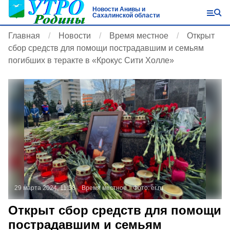
Новости Анивы и
Сахалинской области
Главная
Новости
Время местное
Открыт
сбор средств для помощи пострадавшим и семьям
погибших в теракте в «Крокус Сити Холле»
29 марта 2024, 11:58
Время местное
Фото:
er.ru
Открыт сбор средств для помощи
пострадавшим и семьям