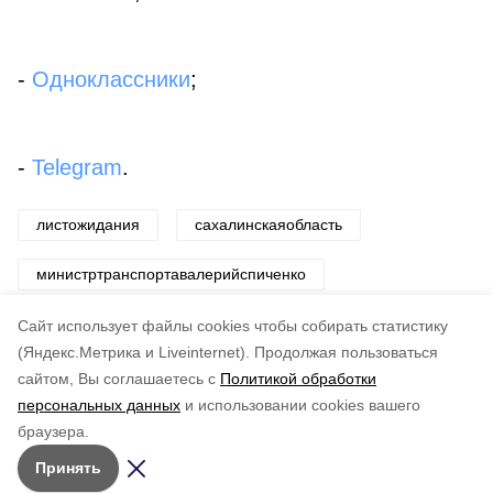
-
Одноклассники
;
-
Telegram
.
листожидания
сахалинскаяобласть
министртранспортавалерийспиченко
бронированиебилетов
Cайт использует файлы cookies чтобы собирать статистику
(Яндекс.Метрика и Liveinternet).
Продолжая пользоваться
сайтом, Вы соглашаетесь с
Политикой обработки
Понравилась статья?
персональных данных
и использовании cookies вашего
по оценке
4
пользователей
браузера.
5
4
3
2
1
Принять