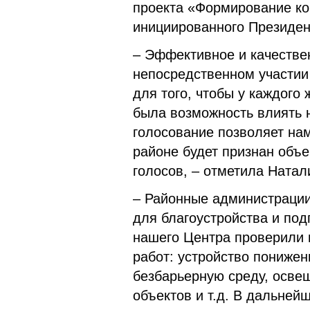
проекта «Формирование ко
инициированного Президе
– Эффективное и качествен
непосредственном участии
для того, чтобы у каждого
была возможность вли­ять 
голосование позволяет на
районе будет признан объ
голосов, – отметила Натал
– Районные администрации
для благоустройства и по
нашего Центра проверили 
работ: устрой­ство пониж
безбарьерную среду, осве
объектов и т.д. В дальне