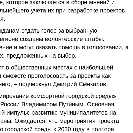
, которое заключается в сборе мнений и
ьнейшего учёта их при разработке проектов,
я.
жданам отдать голос за выбран­ную
регионе созданы волонтёрские штабы.
ие и могут оказать по­мощь в голосовании, а
ах, пред­ложенных на выбор.
т в общественных местах с наибольшей
 сможете проголосовать за проекты как
днего, – подчеркнул Дмитрий Смекалов.
ирование комфортной город­ской среды»
 России Владимиром Путиным. Основная
вый импульс развитию муниципалитетов на
а­ны. Ожидается, что мероприятия проекта
о городской среды к 2030 году в полтора