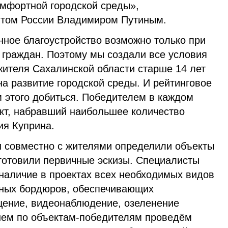
мфортной го­родской среды»,
нтом России Владимиром Путиным.
ное благоустройство возмож­но только при
 граждан. Поэтому мы создали все условия
 жителя Сахалинской области старше 14 лет
на развитие городской среды. И рейтинговое
м этого добиться. Победителем в каждом
ект, набравший наибольшее количество
ия Куприна.
 совместно с жителями определили объекты
дготовили первичные эскизы. Специалисты
наличие в проектах всех необходимых видов
енных бордюров, обеспечивающих
щение, видеонаблюдение, озеленение
йшем по объектам-победителям проведём