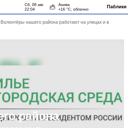
сб, 08 авг.
Анива
Паблики 
22:04
+
16
°С,
облачно
Волонтёры нашего района работают на улицах и в
го района