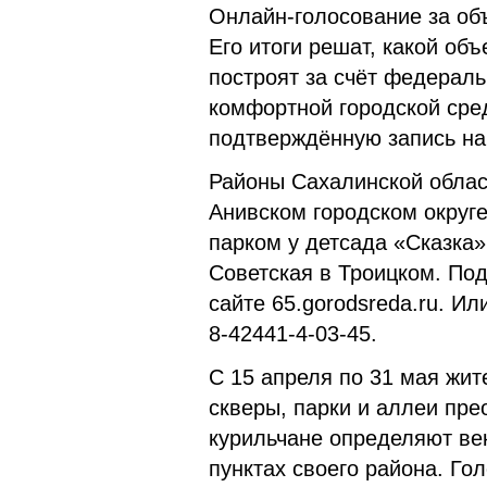
Онлайн-голосование за объ
Его итоги решат, какой объ
построят за счёт федерал
комфортной городской сре
подтверждённую запись на 
Районы Сахалинской област
Анивском городском округ
парком у детсада «Сказка»
Советская в Троицком. По
сайте 65.gorodsreda.ru. И
8-42441-4-03-45.
С 15 апреля по 31 мая жит
скверы, парки и аллеи пре
курильчане опреде­ляют ве
пунктах своего района. Го