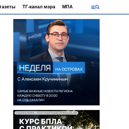
газеты
ТГ-канал мэра
МПА
СОЦРЕКЛАМА • КОНТРАКТНАЯСЛУЖБА65.РФ