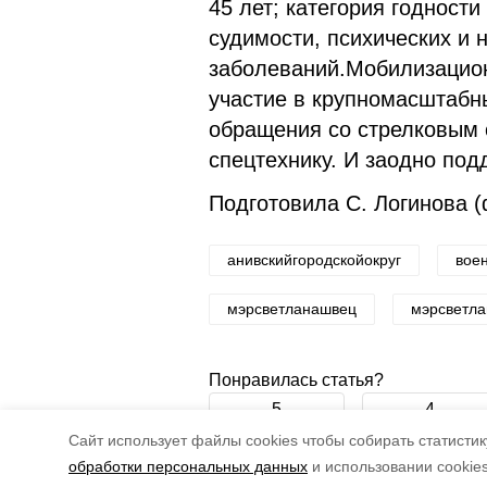
45 лет; категория годности
судимости, психических и 
заболеваний.Мобилизацион
участие в крупномасштабн
обращения со стрелковым 
спецтехнику. И заодно по
Подготовила С. Логинова 
анивскийгородскойокруг
вое
мэрсветланашвец
мэрсветла
Понравилась статья?
5
4
Cайт использует файлы cookies чтобы собирать статистику
обработки персональных данных
и использовании cookie