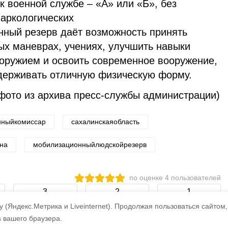
 к военной службе – «А» или «Б», без
наркологических
ный резерв даёт возможность принять
ых маневрах, учениях, улучшить навыки
оружием и освоить современное вооружение,
ддерживать отличную физическую форму.
(фото из архива пресс-службы администрации)
нныйкомиссар
сахалинскаяобласть
на
мобилизационныйлюдскойрезерв
по оценке
4
пользователей
3
2
1
 (Яндекс.Метрика и Liveinternet).
Продолжая пользоваться сайтом,
s вашего браузера.