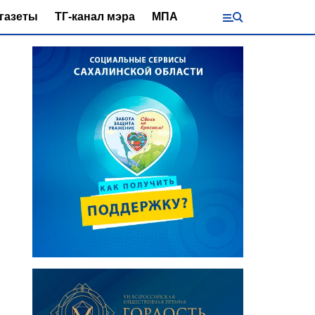
газеты
ТГ-канал мэра
МПА