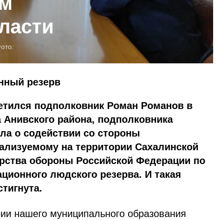
ом
ласти
ото:
нный резерв
етился подполковник Роман Романов в
 Анивского района, подполковника
ла о содействии со стороны
еализуемому на территории Сахалинской
ерства обороны Российской Федерации по
ионного людского резерва. И такая
тигнута.
рии нашего муниципального образования