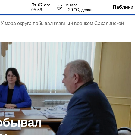
пт, 07 авг.
Анива
Паблики 
05:59
+
20
°С,
дождь
У мэра округа побывал главный военком Сахалинской
побывал