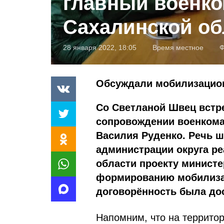
главный военк
Сахалинской об
28 января 2022, 18:05
Время местное
Ф
Обсуждали мобилизацио
Со Светланой Швец встр
сопровождении военкома
Василия Руденко. Речь ш
администрации округа р
области проекту минист
формированию мобилизац
договорённость была дос
Напомним, что на террито